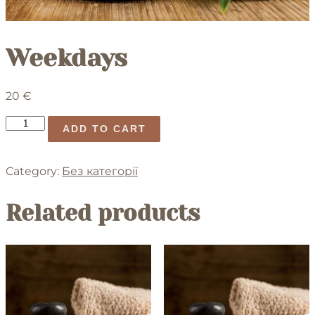
Weekdays
20
€
Weekdays
ADD TO CART
quantity
Category:
Без категорії
Related products